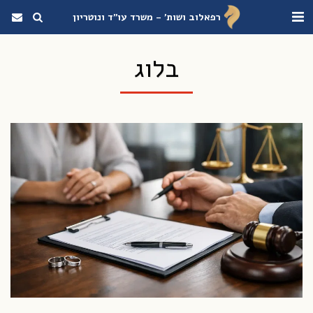
רפאלוב ושות' - משרד עו"ד ונוטריון
בלוג