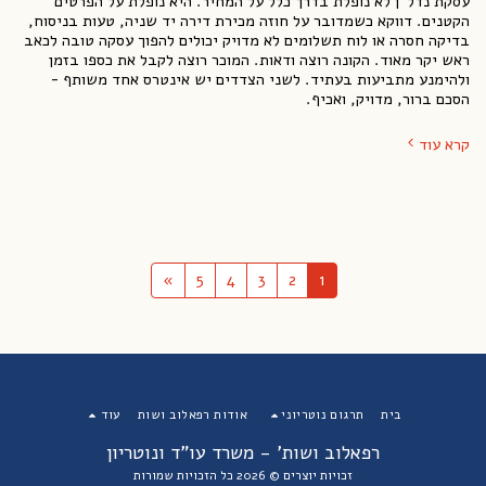
עסקת נדל"ן לא נופלת בדרך כלל על המחיר. היא נופלת על הפרטים
הקטנים. דווקא כשמדובר על חוזה מכירת דירה יד שניה, טעות בניסוח,
בדיקה חסרה או לוח תשלומים לא מדויק יכולים להפוך עסקה טובה לכאב
ראש יקר מאוד. הקונה רוצה ודאות. המוכר רוצה לקבל את כספו בזמן
ולהימנע מתביעות בעתיד. לשני הצדדים יש אינטרס אחד משותף -
הסכם ברור, מדויק, ואכיף.
קרא עוד
»
5
4
3
2
1
בית
תרגום נוטריוני
אודות רפאלוב ושות
עוד
רפאלוב ושות' - משרד עו"ד ונוטריון
זכויות יוצרים © 2026 כל הזכויות שמורות