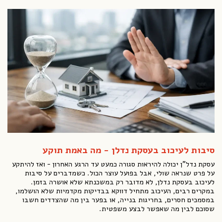
סיבות לעיכוב בעסקת נדלן - מה באמת תוקע
עסקת נדל"ן יכולה להיראות סגורה כמעט עד הרגע האחרון - ואז להיתקע
על פרט שנראה שולי, אבל בפועל עוצר הכול. כשמדברים על סיבות
לעיכוב בעסקת נדלן, לא מדובר רק במשכנתא שלא אושרה בזמן.
במקרים רבים, העיכוב מתחיל דווקא בבדיקות מקדמיות שלא הושלמו,
במסמכים חסרים, בחריגות בנייה, או בפער בין מה שהצדדים חשבו
שסוכם לבין מה שאפשר לבצע משפטית.