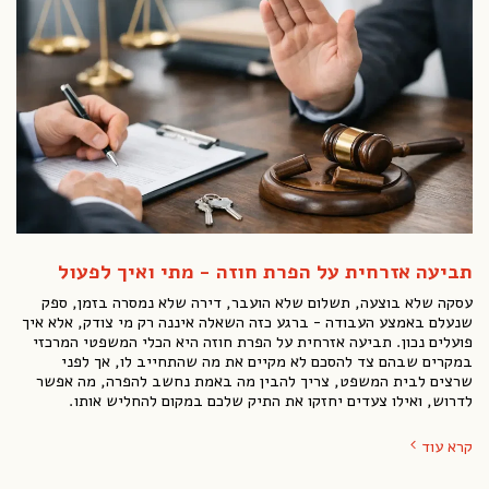
תביעה אזרחית על הפרת חוזה - מתי ואיך לפעול
עסקה שלא בוצעה, תשלום שלא הועבר, דירה שלא נמסרה בזמן, ספק
שנעלם באמצע העבודה - ברגע כזה השאלה איננה רק מי צודק, אלא איך
פועלים נכון. תביעה אזרחית על הפרת חוזה היא הכלי המשפטי המרכזי
במקרים שבהם צד להסכם לא מקיים את מה שהתחייב לו, אך לפני
שרצים לבית המשפט, צריך להבין מה באמת נחשב להפרה, מה אפשר
לדרוש, ואילו צעדים יחזקו את התיק שלכם במקום להחליש אותו.
קרא עוד