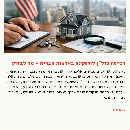
רכישת נדל"ן להשקעה בארצות הברית - מה לבדוק
לא מעט ישראלים מגיעים אלינו אחרי שכבר ראו מצגת מבריקה, תשואה
דו-ספרתית על הנייר וסוכן שמבטיח "עסקה סגורה". בשלב הזה השאלה
כבר איננה אם רכישת נדל"ן להשקעה בארצות הברית מעניינת, אלא אם
היא נבדקה בצורה משפטית ומסחרית מספיק טובה כדי להגן על הכסף
שלכם. זו בדיוק הנקודה שבה צריך לעצור, להוריד רעש שיווקי, ולעבור
לבדיקת עומק.
קרא עוד