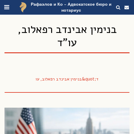
Рафаэлов и Ко - Адвокатское бюро и
нотариус
בנימין אבינדב רפאלוב,
עו"ד
בנימין אבינדב רפאלוב, עו&quot;ד