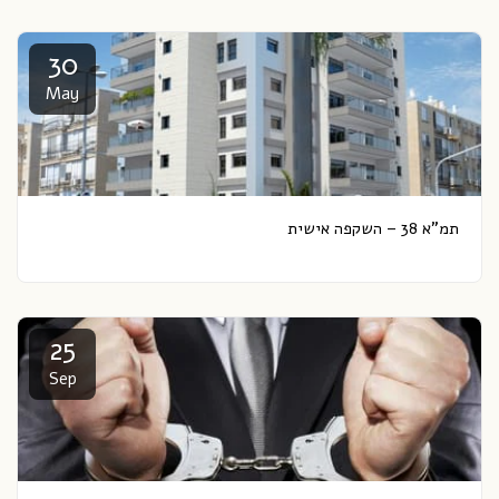
30
May
תמ”א 38 – השקפה אישית
25
Sep