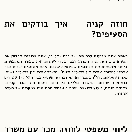
חוזה קניה - איך בודקים את
הסעיפים?
כאשר אתם מגיעים לרכישה של נכס נדל"ני, אתם צריכים לבדוק את
הסעיפים בחוזה קניה המוצע לכם. בכדי לעשות זאת בצורה המקצועית
ביותר ולהפחית את הסיכונים שבעסקה שלכם, אתם מוזמנים לפנות כבר
עכשיו למשרד עורכי דין רפאלוב ושות'. משרד עורכי דין רפאלוב ושות'
מלווה עסקאות נדל"ן במגזר הפרטי ובמגזר העסקי כבר מעל ל-2 עשורים
ברציפות. שירותי המשרד כוללים בין היתר ניסוח חוזי מכר וקנייה,
בדיקת חוזים, ייעוץ להוצאת טופס 4 וניהול החתימות במקרים של הערת
אזהרה.
ליווי משפטי לחוזה מכר עם משרד