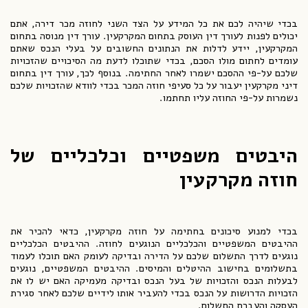
בכדי שיהיה לכם את כל המידע על הצד השני לחוזה מכר דירה, אתם
יכולים לפנות לעורך דין העוסק בתחום המקרקעין. עורך דין מנוסה בתחום
המקרקעין, יידע לדלות את הנתונים החשובים על בעלי הנכס שאתם
עומדים לחתום מולו הסכם, בכדי שתוכלו לדעת מה הסיכויים שהזכויות
שלכם על-פי ההסכם ישמרו לאחר החתימה. בנוסף לכך, עורך דין בתחום
דיני מקרקעין יעבור על כל סעיפי חוזה המכר בכדי לוודא שהזכויות שלכם
נשמרות על-פי החוזה עליו תחתמו.
היבטים משפטיים וכלכליים של
חוזה מקרקעין
בכדי למנוע סיכונים בחתימה על חוזה מקרקעין, כדאי להכיר את
ההיבטים המשפטיים והכלכליים הנוגעים לחוזה. ההיבטים הכלכליים
נוגעים לדרך התשלום שלכם על הדירה ובדיקה לעומק האם תוכלו לעמוד
בתשלומים בחישוב ההיטלים והמיסים. ההיבטים המשפטיים, נוגעים
לבעלות הנכס והזכויות של בעל הנכס ובדיקה מעמיקה האם יש לו את
הזכויות הדרושות על הנכס בכדי להעביר אותו לידיים שלכם לאחר סגירת
העסקה והעברת התשלום.