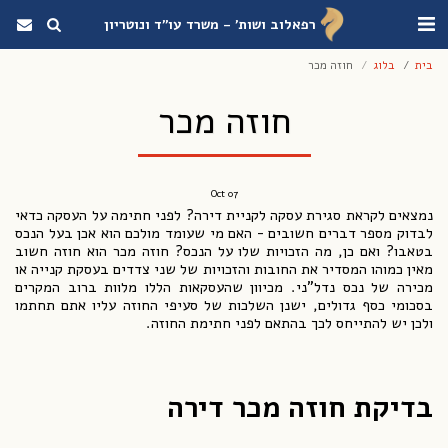
רפאלוב ושות' - משרד עו"ד ונוטריון
בית
בלוג
חוזה מכר
חוזה מכר
Oct
07
נמצאים לקראת סגירת עסקה לקניית דירה? לפני חתימה על העסקה כדאי
לבדוק מספר דברים חשובים - האם מי שעומד מולכם הוא אכן בעל הנכס
בטאבו? ואם כן, מה הזכויות שלו על הנכס? חוזה מכר הוא חוזה חשוב
מאין כמוהו המסדיר את החובות והזכויות של שני צדדים בעסקת קנייה או
מכירה של נכס נדל"ני. מכיוון שהעסקאות הללו מלוות ברוב המקרים
בסכומי כסף גדולים, ישנן השלכות של סעיפי החוזה עליו אתם תחתמו
ולכן יש להתייחס לכך בהתאם לפני חתימת החוזה.
בדיקת חוזה מכר דירה