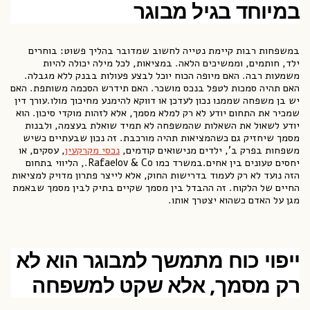
במיוחד בגיל מבוגר
במשפחות רבות קיימת נטייה לחשוב שמדובר בהליך פשוט: בוחרים
ילד, חותמים, וממשיכים הלאה. במציאות, לכל מילה יכולה להיות
משמעות רבה. האם מיופה הכוח יוכל לבצע פעולות בבנק ללא מגבלה.
האם תהיה סמכות לטפל בנכס מושכר. האם תידרש הסכמה משותפת. האם
יש בן משפחה שממנו נכון לעדכן או דווקא להימנע מחיכוך מולו.עורך דין
שמכיר את התחום יודע לא רק למלא מסמך, אלא לזהות מוקדי סיכון. הוא
יודע לשאול את השאלות שהמשפחה לא תמיד שואלת בעצמה, ולבנות
מסמך שיחזיק גם כשהמציאות תהיה מורכבת. זה נכון שבעתיים כשיש
משפחות בפרק ב', ילדים מנישואים קודמים,
נכסי מקרקעין
, עסקים, או
יחסים טעונים בין אחים.במשרד כמו Rafaelov & Co., הליווי בתחום
הזה נועד לא רק לעמוד בדרישות החוק, אלא לייצר פתרון מדויק למציאות
החיים של הלקוח. זה ההבדל בין מסמך שקיים בתיק לבין מסמך שבאמת
מגן על האדם כשהוא יצטרך אותו.
ייפוי כוח מתמשך למבוגר הוא לא
רק מסמך, אלא שקט למשפחה