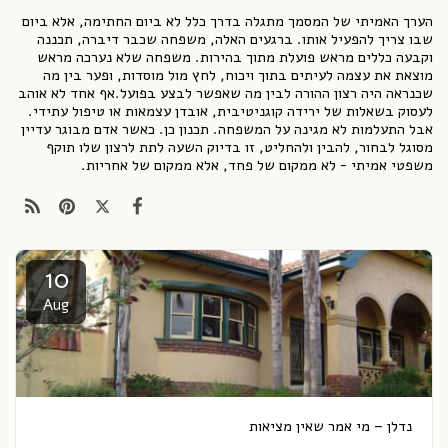
הערך האמיתי של המסמך מתגלה בדרך כלל לא ביום החתימה, אלא ביום
שבו צריך להפעיל אותו. ברגעים האלה, משפחה שכבר דיברה, תכננה
וקבעה כללים מראש פועלת מתוך בהירות. משפחה שלא נערכה מראש
מוצאת את עצמה לעיתים בתוך ויכוח, לחץ מול מוסדות, ופער בין מה
שכנראה היה רצון ההורה לבין מה שאפשר לבצע בפועל.אף אחד לא אוהב
לעסוק בשאלות של ירידה קוגניטיבית, אובדן עצמאות או טיפול עתידי.
אבל התעלמות לא מגינה על המשפחה. תכנון כן. כאשר אדם מבוגר עדיין
מסוגל לבחור, להבין ולהחליט, זו בדיוק השעה לתת לרצון שלו תוקף
משפטי אמיתי - לא ממקום של פחד, אלא ממקום של אחריות.
10
Aug
נדלן – מי אמר שאין מציאות