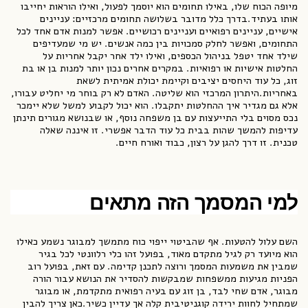
מיופה הכוח שלו, באילו תחומים הוא יוסמך לפעול, ואילו הוראות יחייבו
אותו בעתיד.בדרך כלל מדובר בשלושה תחומים מרכזיים: עניינים
אישיים, עניינים רפואיים ועניינים רכושיים. אפשר למנות אדם אחד לכל
התחומים, ואפשר לחלק סמכויות בין כמה אנשים. יש מי שמעדיפים
שילד אחד יטפל בניהול הכספים, ואילו ילד אחר יקבל אחריות על
החלטות אישיות או רפואיות. במקרים אחרים נכון יותר למנות בן או בת
זוג, כל עוד היחסים יציבים וקיימת יכולת אמיתית לשאת
באחריות.היתרון המרכזי הוא שליטה. האדם לא רק בוחר מי יחליט עבורו,
אלא גם מגדיר איך ההחלטות יתקבלו. הוא יכול לקבוע למשל שלא יימכר
נכס מסוים בלי התייעצות עם בן משפחה נוסף, או שבנושא מגורים תינתן
עדיפות להמשך שהות בבית כל עוד הדבר אפשרי. זו איננה שאלה
טכנית. זו דרך להגן על רצון, כבוד ואורח חיים.
למי המסמך הזה מתאים
השם עלול להטעות. אף שהביטוי ייפוי כוח מתמשך למבוגר נשמע כאילו
הוא מיועד רק לגיל מתקדם מאוד, בפועל זהו כלי רלוונטי לכל בגיר
שמבין את משמעות המסמך ורוצה לתכנן קדימה. עם זאת, בפועל רוב
הפניות מגיעות ממשפחות שמבקשות להסדיר את הנושא עבור הורה
מבוגר, אדם שחי לבד, בן זוג עם בעיה רפואית מתקדמת, או מבוגר
שמתחיל לחוות ירידה קוגניטיבית קלה אך עדיין כשיר.כאן צריך להבין