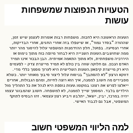
הטעויות הנפוצות שמשפחות
עושות
הטעות הראשונה היא לחכות. משפחות רבות אומרות לעצמן שיש זמן,
שההורה "בסדר גמור", או שיטפלו בזה אחרי החגים, אחרי הבדיקות,
אחרי הנסיעה. בפועל, חלון ההזדמנות המשפטי עלול להיסגר מהר יותר
ממה שחושבים.הטעות השנייה היא לבחור מיופה כוח מתוך נימוס או
היררכיה משפחתית, ולא מתוך התאמה אמיתית. הבן הבכור אינו תמיד
האדם הנכון. גם חלוקה שווה בין כולם לא תמיד מייצרת צדק - לפעמים
היא רק מייצרת קיפאון.הטעות השלישית היא לערוך מסמך כללי מדי.
דווקא הרצון "לא להסתבך" בניסוח עלול ליצור סיבוך מאוחר יותר. כשלא
מסבירים מה חשוב לממנה, איך הוא רוצה לחיות, ומהם הגבולות, אחרים
ייאלצו לפרש את רצונו במקומו.טעות נוספת היא לנהל את כל התהליך מול
הילדים בלבד. המסמך שייך לממנה, לא למשפחה. חשוב שהמבוגר עצמו
יהיה במרכז, יבין, ישאל, יתלבט ויביע רצון עצמאי. זהו הבסיס לתוקף
המשפטי, אבל גם לכבוד האישי.
למה הליווי המשפטי חשוב