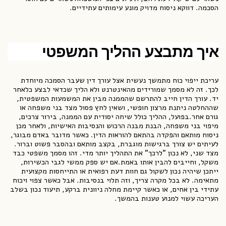
הסכמה. דווקא ניסוח מדויק מונע עימותים עתידיים.
איך מתבצע ההליך המשפטי
עריכת ייפוי כוח מתמשך נעשית אצל עורך דין שעבר הסמכה מיוחדת
לכך. זה לא מסמך שמורידים מהאינטרנט ולא הליך שכדאי לבצע כלאחר
יד. עורך הדין חייב להתרשם שהממנה מבין את המשמעות המשפטית,
שההחלטה ניתנת מרצון חופשי, ושאין לחץ פסול מצד בני משפחה או
גורם אחר.בפועל, ההליך כולל שיחה יסודית עם הממנה, בירור צרכים,
מיפוי בני משפחה, הבנת מבנה הרכוש והנסיבות האישיות, ולאחר מכן
ניסוח מותאם והפקדה בהתאם להוראות הדין. כאשר מדובר באדם מבוגר,
לעיתים יש צורך ברגישות מוגברת, בקצב מותאם ובהסבר פשוט וברור.
מצד שני, לא נכון "לרכך" את התהליך יותר מדי. זהו מסמך משפטי כבד
משקל, וחייבים להבין אותו באמת.אם יש ספק ממשי לגבי הכשירות,
ייתכן שיהיה נכון לשקול גם חוות דעת רפואית או התייחסות מקצועית
מתאימה. לא בכל מקרה צריך, וזה תלוי בנסיבות. אבל כאשר צפוי ויכוח
עתידי בין אחים, או כאשר קיימת מחלה ניוונית ברקע, תיעוד נכון בשלב
העריכה עשוי למנוע טענות בהמשך.