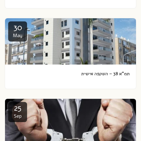
30
May
תמ”א 38 – השקפה אישית
25
Sep