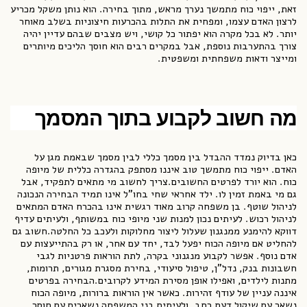
זאת, ייפוי כוח מתמשך נערך מראש, מתוך בחירה. הוא נותן משקל מכריע
לרצון האדם עצמו, ומפחית את התלות בהכרעות חיצוניות בשלב מאוחר
יותר. לא בכל מקרה הוא יפתור כל קושי, ויש מצבים שבהם עדיין יהיה
צורך בהתערבות נוספת, אבל במקרים רבים הוא חוסך הליכים מיותרים
ומייצר ודאות משפחתית ומשפטית.
מה חשוב לקבוע בתוך המסמך
כאן בדיוק נמדד ההבדל בין מסמך כללי לבין מסמך שבאמת מגן על
האדם. ייפוי כוח מתמשך טוב איננו מסתפק בהגדרה כללית של מיופה
כוח. הוא יורד לפרטים החשובים.צריך לחשוב מי מתאים לתפקיד, אבל
גם מי באמת זמין לו. ילד אחראי שחי בחו"ל אינו תמיד הבחירה הנכונה
לניהול שוטף. בן משפחה קרוב מאוד רגשית אינו בהכרח האדם המתאים
לניהול רכוש. לעיתים נכון למנות שני מיופי כוח במשותף, ולעיתים עדיף
דווקא להימנע ממנגנון שעלול ליצור מחלוקות ולעכב כל החלטה.חשוב גם
להחליט אם מיופה הכוח יפעל לבד, יחד עם אחר, או רק בהתייעצות עם
אדם נוסף. אפשר לקבוע מנגנוני בקרה, לתת הוראות פרטניות לגבי
חשבונות בנק, נדל"ן, טיפול סיעודי, בחירת מסגרת מגורים, תרומות,
מתנות לילדים, ואפילו אופן מסירת המידע לקרובים.הבחירה בפרטים
איננה עניין של עודף זהירות. כאשר אין הוראות ברורות, מיופה הכוח
נשאר עם שיקול דעת רחב, ולעיתים בני המשפחה נשארים עם חוסר