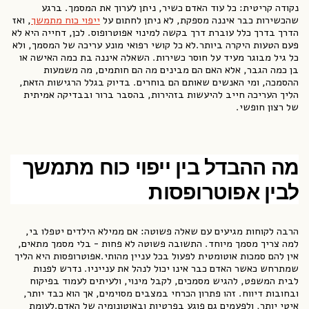
נקודה קריטית: כל עוד האדם כשיר, ניתן לערוך את המסמך. ברגע
שהכשירות כבר איננה מספקת, לא ניתן לחתום על
ייפוי כוח מתמשך
, ואז
הדרך בדרך כלל עוברת דרך בקשה למינוי אפוטרופוס. לכן, דחייה היא לא
פעם הטעות היקרה ביותר.לא כל קושי רפואי מונע עריכה של המסמך, ולא
כל גיל מבוגר מעיד על חוסר כשירות. השאלה איננה בת כמה האישה או
בן כמה הגבר, אלא האם הם מבינים מה הם חותמים, מה משמעות
ההסמכה, ומי האנשים שאותם הם בוחרים. בדיוק בגלל הרגישות הזאת,
הליך העריכה חייב להיעשות בזהירות, בהסבר ברור ובבדיקה אמיתית
של רצון חופשי.
מה ההבדל בין ייפוי כוח מתמשך
לבין אפוטרופסות
הרבה לקוחות מגיעים עם שאלה פשוטה: אם ממילא הילדים יטפלו בי,
למה צריך מסמך מיוחד. התשובה פשוטה לא פחות - בלי מסמך מתאים,
אין להם סמכות אוטומטית לפעול בכל עניין מהותי.אפוטרופסות היא הליך
שמתרחש כאשר האדם כבר אינו יכול לנהל את ענייניו. נדרש לפנות
לבית המשפט, להגיש מסמכים, לקבל מינוי, ולעיתים לעמוד בפיקוח
ובחובות דיווח. זהו פתרון הכרחי במצבים מסוימים, אך הוא כבד יותר,
איטי יותר, ולפעמים גם פוגע בפרטיות ובאוטונומיה של האדם.לעומת